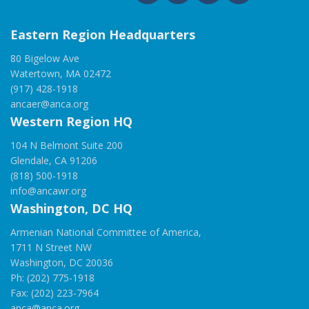
Eastern Region Headquarters
80 Bigelow Ave
Watertown, MA 02472
(917) 428-1918
ancaer@anca.org
Western Region HQ
104 N Belmont Suite 200
Glendale, CA 91206
(818) 500-1918
info@ancawr.org
Washington, DC HQ
Armenian National Committee of America,
1711 N Street NW
Washington, DC 20036
Ph: (202) 775-1918
Fax: (202) 223-7964
anca@anca.org