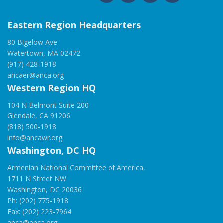
Eastern Region Headquarters
80 Bigelow Ave
Watertown, MA 02472
(917) 428-1918
ancaer@anca.org
Western Region HQ
104 N Belmont Suite 200
Glendale, CA 91206
(818) 500-1918
info@ancawr.org
Washington, DC HQ
Armenian National Committee of America,
1711 N Street NW
Washington, DC 20036
Ph: (202) 775-1918
Fax: (202) 223-7964
anca@anca.org