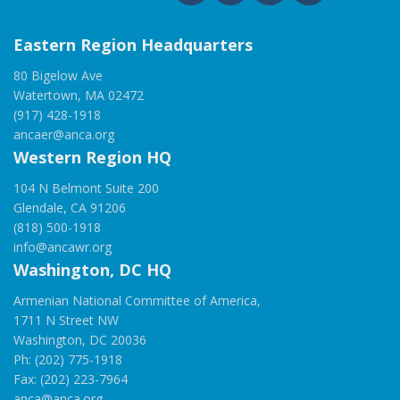
Eastern Region Headquarters
80 Bigelow Ave
Watertown, MA 02472
(917) 428-1918
ancaer@anca.org
Western Region HQ
104 N Belmont Suite 200
Glendale, CA 91206
(818) 500-1918
info@ancawr.org
Washington, DC HQ
Armenian National Committee of America,
1711 N Street NW
Washington, DC 20036
Ph: (202) 775-1918
Fax: (202) 223-7964
anca@anca.org