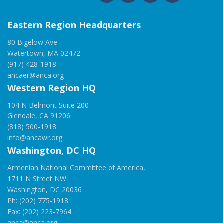
Eastern Region Headquarters
80 Bigelow Ave
Watertown, MA 02472
(917) 428-1918
ancaer@anca.org
Western Region HQ
104 N Belmont Suite 200
Glendale, CA 91206
(818) 500-1918
info@ancawr.org
Washington, DC HQ
Armenian National Committee of America,
1711 N Street NW
Washington, DC 20036
Ph: (202) 775-1918
Fax: (202) 223-7964
anca@anca.org