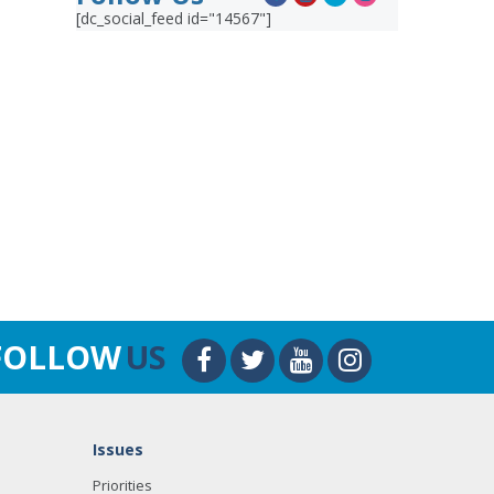
[dc_social_feed id="14567"]
FOLLOW
US
Issues
Priorities