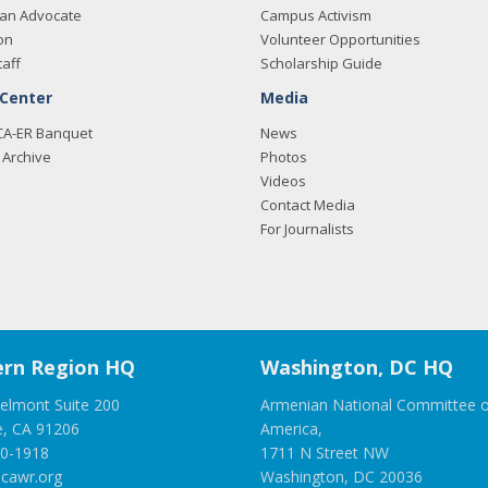
an Advocate
Campus Activism
on
Volunteer Opportunities
taff
Scholarship Guide
 Center
Media
CA-ER Banquet
News
Archive
Photos
Videos
Contact Media
For Journalists
rn Region HQ
Washington, DC HQ
elmont Suite 200
Armenian National Committee o
e, CA 91206
America,
00-1918
1711 N Street NW
cawr.org
Washington, DC 20036