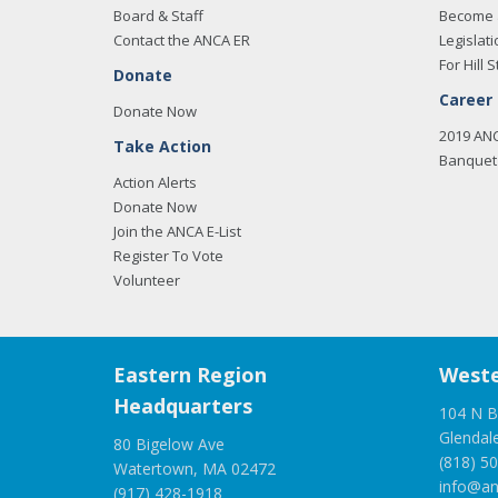
Board & Staff
Become 
Contact the ANCA ER
Legislati
For Hill S
Donate
Career
Donate Now
2019 AN
Take Action
Banquet 
Action Alerts
Donate Now
Join the ANCA E-List
Register To Vote
Volunteer
Eastern Region
Weste
Headquarters
104 N B
Glendal
80 Bigelow Ave
(818) 5
Watertown, MA 02472
info@an
(917) 428-1918