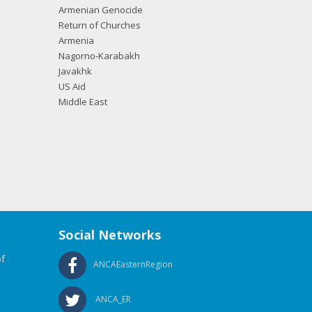
Armenian Genocide
Return of Churches
Armenia
Nagorno-Karabakh
Javakhk
US Aid
Middle East
Social Networks
f
ANCAEasternRegion
ANCA_ER