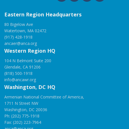
Eastern Region Headquarters
80 Bigelow Ave
Watertown, MA 02472
(917) 428-1918
ancaer@anca.org
Western Region HQ
104 N Belmont Suite 200
Glendale, CA 91206
(818) 500-1918
info@ancawr.org
Washington, DC HQ
Armenian National Committee of America,
1711 N Street NW
Washington, DC 20036
Ph: (202) 775-1918
Fax: (202) 223-7964
anca@anca.org