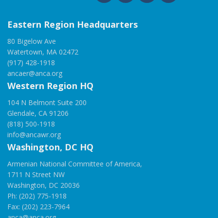
Eastern Region Headquarters
80 Bigelow Ave
Watertown, MA 02472
(917) 428-1918
ancaer@anca.org
Western Region HQ
104 N Belmont Suite 200
Glendale, CA 91206
(818) 500-1918
info@ancawr.org
Washington, DC HQ
Armenian National Committee of America,
1711 N Street NW
Washington, DC 20036
Ph: (202) 775-1918
Fax: (202) 223-7964
anca@anca.org