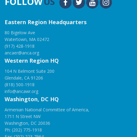
FOLLOW
US
Eastern Region Headquarters
80 Bigelow Ave
Watertown, MA 02472
(917) 428-1918
ancaer@anca.org
Western Region HQ
104 N Belmont Suite 200
Glendale, CA 91206
(818) 500-1918
info@ancawr.org
Washington, DC HQ
Armenian National Committee of America,
1711 N Street NW
Washington, DC 20036
Ph: (202) 775-1918
Fax: (202) 223-7964