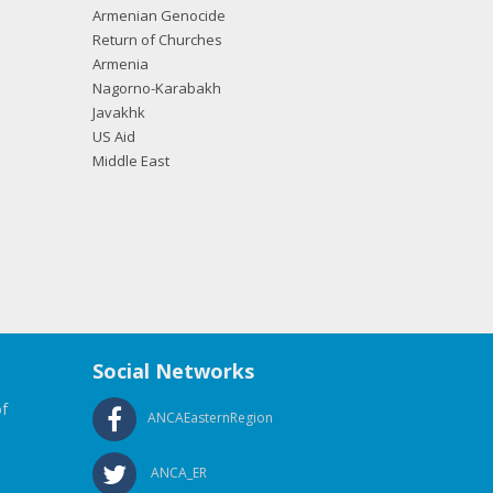
Armenian Genocide
Return of Churches
Armenia
Nagorno-Karabakh
Javakhk
US Aid
Middle East
Social Networks
f
ANCAEasternRegion
ANCA_ER