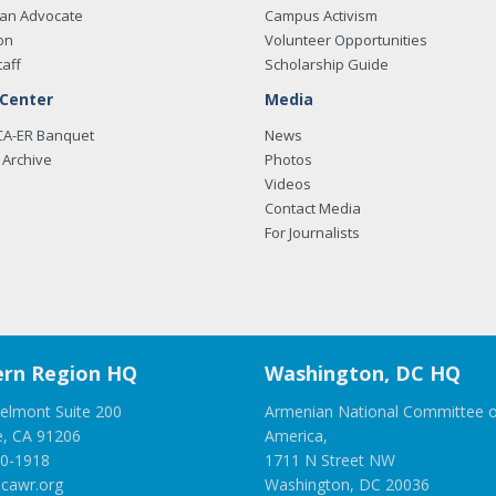
an Advocate
Campus Activism
on
Volunteer Opportunities
taff
Scholarship Guide
 Center
Media
CA-ER Banquet
News
Archive
Photos
Videos
Contact Media
For Journalists
rn Region HQ
Washington, DC HQ
elmont Suite 200
Armenian National Committee o
e, CA 91206
America,
00-1918
1711 N Street NW
cawr.org
Washington, DC 20036