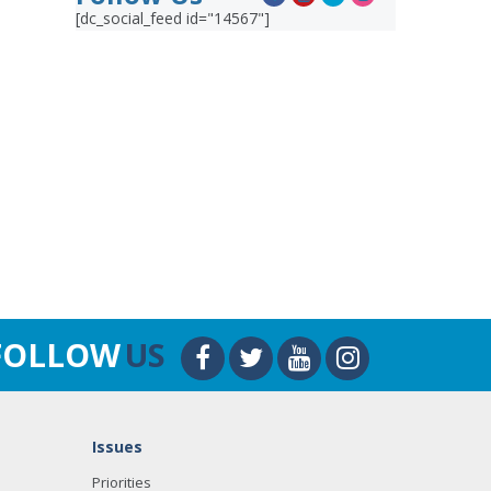
[dc_social_feed id="14567"]
FOLLOW
US
Issues
Priorities