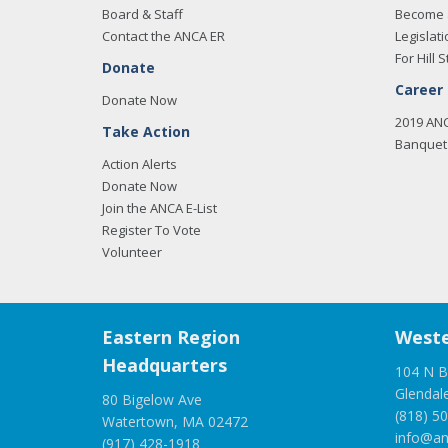
Board & Staff
Become 
Contact the ANCA ER
Legislati
For Hill S
Donate
Career
Donate Now
2019 AN
Take Action
Banquet 
Action Alerts
Donate Now
Join the ANCA E-List
Register To Vote
Volunteer
Eastern Region
Weste
Headquarters
104 N B
Glendal
80 Bigelow Ave
(818) 5
Watertown, MA 02472
info@an
(917) 428-1918