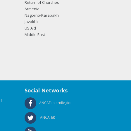
Return of Churches
Armenia
Nagorno-Karabakh
Javakhk
US Aid
Middle East
Social Networks
f
ANCAEasternRegion
ANCA_ER