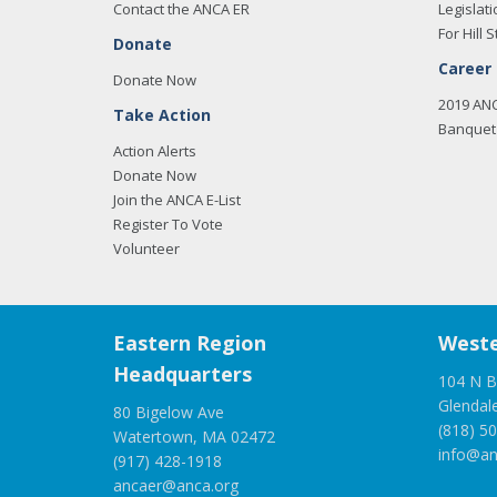
Contact the ANCA ER
Legislati
For Hill S
Donate
Career
Donate Now
2019 AN
Take Action
Banquet 
Action Alerts
Donate Now
Join the ANCA E-List
Register To Vote
Volunteer
Eastern Region
Weste
Headquarters
104 N B
Glendal
80 Bigelow Ave
(818) 5
Watertown, MA 02472
info@an
(917) 428-1918
ancaer@anca.org