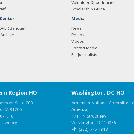
on
Volunteer Opportunities
taff
Scholarship Guide
 Center
Media
CA-ER Banquet
News
Archive
Photos
Videos
Contact Media
For Journalists
rn Region HQ
Washington, DC HQ
elmont Suite 200
Armenian National Committee o
e, CA 91206
America,
00-1918
1711 N Street NW
cawr.org
Washington, DC 20036
Ph: (202) 775-1918