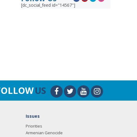
[dc_social_feed id="14567"]
FOLLOW
US
Issues
Priorities
Armenian Genocide