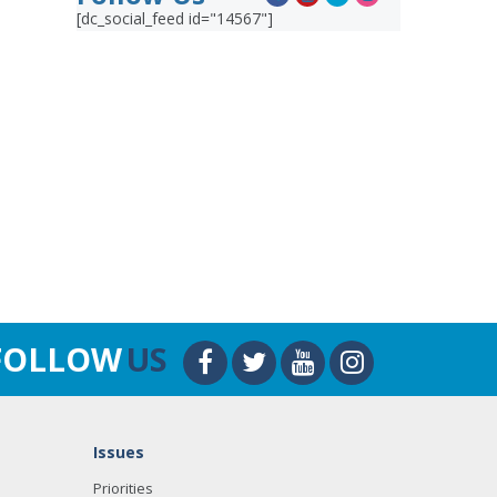
[dc_social_feed id="14567"]
FOLLOW
US
Issues
Priorities