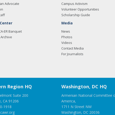
an Advocate
Campus Activism
on
Volunteer Opportunities
taff
Scholarship Guide
 Center
Media
CA-ER Banquet
News
Archive
Photos
Videos
Contact Media
For Journalists
rn Region HQ
Washington, DC HQ
elmont Suite 200
Armenian National Committee o
e, CA 91206
America,
00-1918
1711 N Street NW
cawr.org
Washington, DC 20036