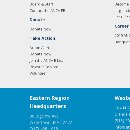
Board & Staff
Become 
Contact the ANCA ER
Legislati
For Hill S
Donate
Career
Donate Now
2019 AN
Take Action
Banquet 
Action Alerts
Donate Now
Join the ANCA E-List
Register To Vote
Volunteer
Eastern Region
Weste
Headquarters
104 N B
Glendal
80 Bigelow Ave
(818) 5
Watertown, MA 02472
info@an
(917) 428-1918