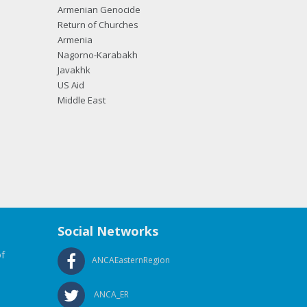
Armenian Genocide
Return of Churches
Armenia
Nagorno-Karabakh
Javakhk
US Aid
Middle East
Social Networks
f
ANCAEasternRegion
ANCA_ER