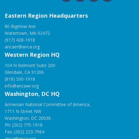
Eastern Region Headquarters
80 Bigelow Ave
Watertown, MA 02472
(917) 428-1918
ancaer@anca.org
Western Region HQ
104 N Belmont Suite 200
Glendale, CA 91206
(818) 500-1918
info@ancawr.org
Washington, DC HQ
Armenian National Committee of America,
1711 N Street NW
Washington, DC 20036
Ph: (202) 775-1918
Fax: (202) 223-7964
anca@anca.org