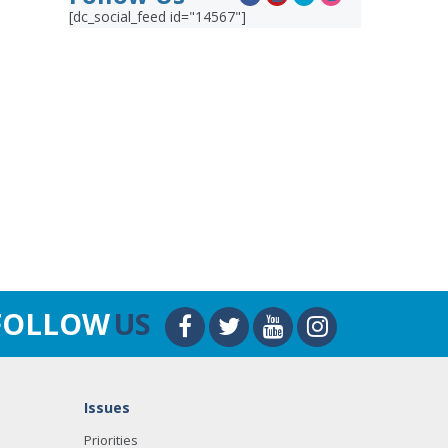
[dc_social_feed id="14567"]
FOLLOW
US
Issues
Priorities