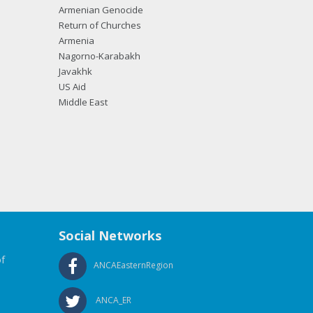
Armenian Genocide
Return of Churches
Armenia
Nagorno-Karabakh
Javakhk
US Aid
Middle East
Social Networks
f
ANCAEasternRegion
ANCA_ER