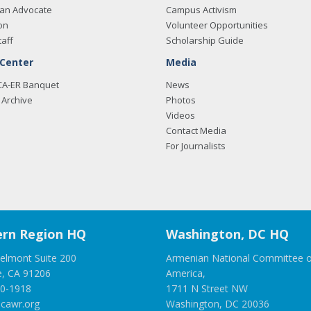
an Advocate
Campus Activism
on
Volunteer Opportunities
taff
Scholarship Guide
 Center
Media
CA-ER Banquet
News
Archive
Photos
Videos
Contact Media
For Journalists
rn Region HQ
Washington, DC HQ
elmont Suite 200
Armenian National Committee o
e, CA 91206
America,
00-1918
1711 N Street NW
cawr.org
Washington, DC 20036