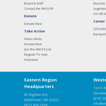
Board & Staff
Become 
Contact the ANCA ER
Legislati
For Hill S
Donate
Career
Donate Now
2019 AN
Take Action
Banquet 
Action Alerts
Donate Now
Join the ANCA E-List
Register To Vote
Volunteer
Eastern Region
Weste
Headquarters
104 N B
Glendal
80 Bigelow Ave
(818) 5
Watertown, MA 02472
info@an
(917) 428-1918