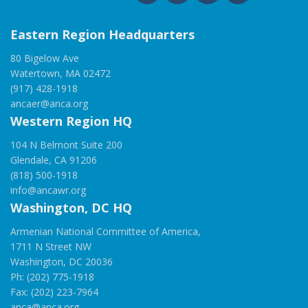
Eastern Region Headquarters
80 Bigelow Ave
Watertown, MA 02472
(917) 428-1918
ancaer@anca.org
Western Region HQ
104 N Belmont Suite 200
Glendale, CA 91206
(818) 500-1918
info@ancawr.org
Washington, DC HQ
Armenian National Committee of America,
1711 N Street NW
Washington, DC 20036
Ph: (202) 775-1918
Fax: (202) 223-7964
anca@anca.org