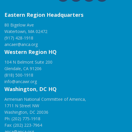
Eastern Region Headquarters
80 Bigelow Ave
Watertown, MA 02472
(917) 428-1918
ancaer@anca.org
Western Region HQ
104 N Belmont Suite 200
Glendale, CA 91206
(818) 500-1918
info@ancawr.org
Washington, DC HQ
Armenian National Committee of America,
1711 N Street NW
Washington, DC 20036
Ph: (202) 775-1918
Fax: (202) 223-7964
anca@anca.org