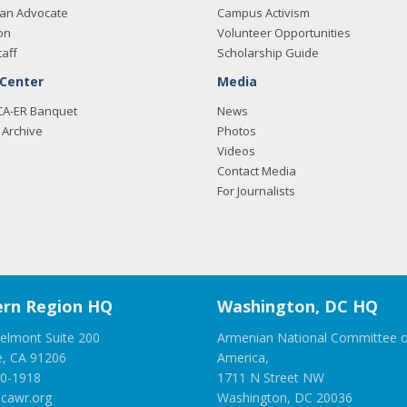
an Advocate
Campus Activism
on
Volunteer Opportunities
taff
Scholarship Guide
 Center
Media
CA-ER Banquet
News
Archive
Photos
Videos
Contact Media
For Journalists
rn Region HQ
Washington, DC HQ
elmont Suite 200
Armenian National Committee o
e, CA 91206
America,
00-1918
1711 N Street NW
cawr.org
Washington, DC 20036