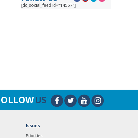
[dc_social_feed id="14567"]
FOLLOW
US
Issues
Priorities