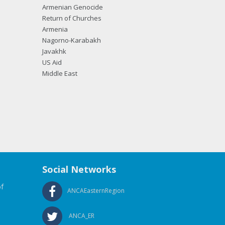
Armenian Genocide
Return of Churches
Armenia
Nagorno-Karabakh
Javakhk
US Aid
Middle East
Social Networks
f
ANCAEasternRegion
ANCA_ER