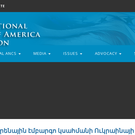
TE
AL ANCS
MEDIA
ISSUES
ADVOCACY
րենային էմբարգո կսահմանի Ուկրաինայի