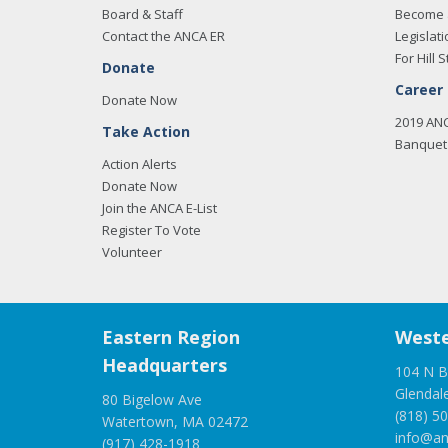
Board & Staff
Become 
Contact the ANCA ER
Legislati
For Hill S
Donate
Career
Donate Now
2019 AN
Take Action
Banquet 
Action Alerts
Donate Now
Join the ANCA E-List
Register To Vote
Volunteer
Eastern Region
Weste
Headquarters
104 N B
Glendal
80 Bigelow Ave
(818) 5
Watertown, MA 02472
info@an
(917) 428-1918