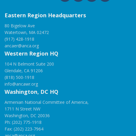
Eastern Region Headquarters
80 Bigelow Ave
Watertown, MA 02472
(917) 428-1918
ancaer@anca.org
Western Region HQ
104 N Belmont Suite 200
Glendale, CA 91206
(818) 500-1918
info@ancawr.org
Washington, DC HQ
Armenian National Committee of America,
1711 N Street NW
Washington, DC 20036
Ph: (202) 775-1918
Fax: (202) 223-7964
anca@anca.org