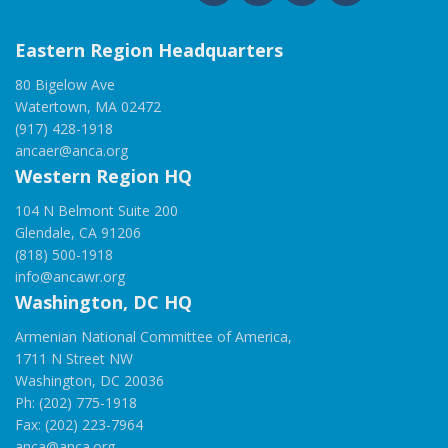
Eastern Region Headquarters
80 Bigelow Ave
Watertown, MA 02472
(917) 428-1918
ancaer@anca.org
Western Region HQ
104 N Belmont Suite 200
Glendale, CA 91206
(818) 500-1918
info@ancawr.org
Washington, DC HQ
Armenian National Committee of America,
1711 N Street NW
Washington, DC 20036
Ph: (202) 775-1918
Fax: (202) 223-7964
anca@anca.org