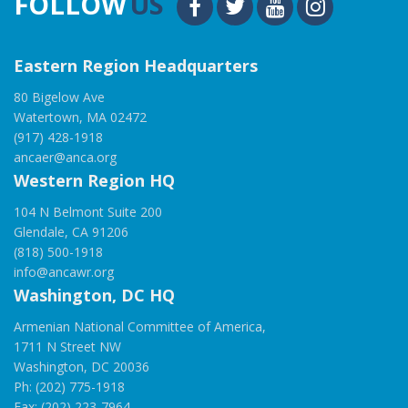
FOLLOW
US
Eastern Region Headquarters
80 Bigelow Ave
Watertown, MA 02472
(917) 428-1918
ancaer@anca.org
Western Region HQ
104 N Belmont Suite 200
Glendale, CA 91206
(818) 500-1918
info@ancawr.org
Washington, DC HQ
Armenian National Committee of America,
1711 N Street NW
Washington, DC 20036
Ph: (202) 775-1918
Fax: (202) 223-7964