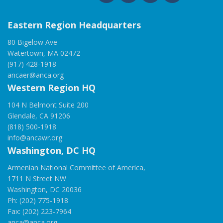
Eastern Region Headquarters
80 Bigelow Ave
Watertown, MA 02472
(917) 428-1918
ancaer@anca.org
Western Region HQ
104 N Belmont Suite 200
Glendale, CA 91206
(818) 500-1918
info@ancawr.org
Washington, DC HQ
Armenian National Committee of America,
1711 N Street NW
Washington, DC 20036
Ph: (202) 775-1918
Fax: (202) 223-7964
anca@anca.org