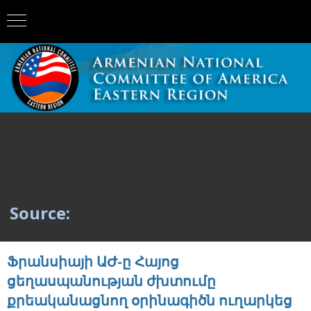
Source:
Ֆրանսիայի ԱԺ-ը Հայոց
ցեղասպանության ժխտումը
քրեականացնող օրինագիծն ուղարկեց