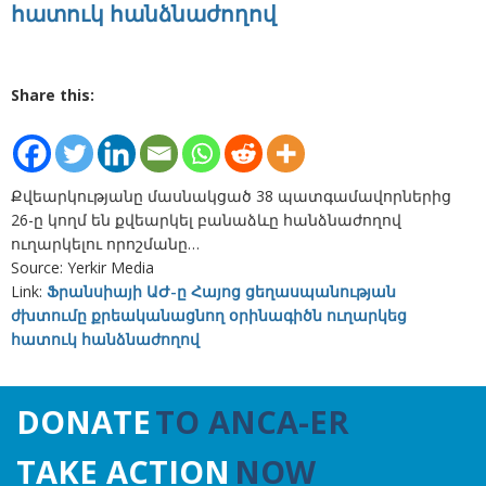
հատուկ հանձնաժողով
Share this:
Քվեարկությանը մասնակցած 38 պատգամավորներից
26-ը կողմ են քվեարկել բանաձևը հանձնաժողով
ուղարկելու որոշմանը…
Source: Yerkir Media
Link:
Ֆրանսիայի ԱԺ-ը Հայոց ցեղասպանության
ժխտումը քրեականացնող օրինագիծն ուղարկեց
հատուկ հանձնաժողով
DONATE
TO ANCA-ER
TAKE ACTION
NOW